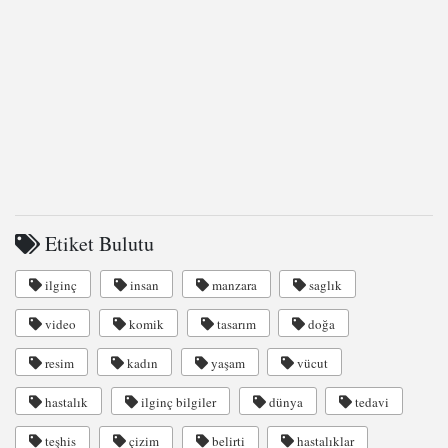
Etiket Bulutu
ilginç
insan
manzara
saglık
video
komik
tasarım
doğa
resim
kadın
yaşam
vücut
hastalık
ilginç bilgiler
dünya
tedavi
teşhis
çizim
belirti
hastalıklar