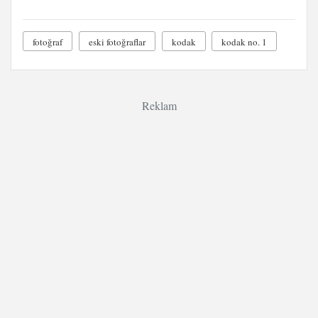
fotoğraf
eski fotoğraflar
kodak
kodak no. 1
Reklam