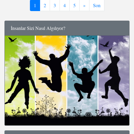
1
2
3
4
5
»
Son
İnsanlar Sizi Nasıl Algılıyor?