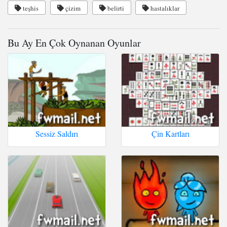
teşhis
çizim
belirti
hastalıklar
Bu Ay En Çok Oynanan Oyunlar
Sessiz Saldırı
Çin Kartları