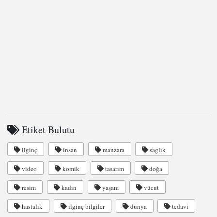
Etiket Bulutu
ilginç
insan
manzara
saglık
video
komik
tasarım
doğa
resim
kadın
yaşam
vücut
hastalık
ilginç bilgiler
dünya
tedavi