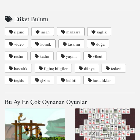
Etiket Bulutu
ilginç
insan
manzara
saglık
video
komik
tasarım
doğa
resim
kadın
yaşam
vücut
hastalık
ilginç bilgiler
dünya
tedavi
teşhis
çizim
belirti
hastalıklar
Bu Ay En Çok Oynanan Oyunlar