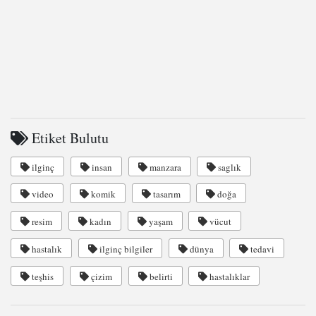
Etiket Bulutu
ilginç
insan
manzara
saglık
video
komik
tasarım
doğa
resim
kadın
yaşam
vücut
hastalık
ilginç bilgiler
dünya
tedavi
teşhis
çizim
belirti
hastalıklar