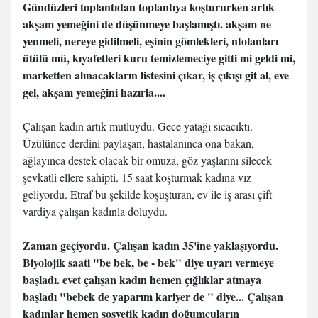
Gündüzleri toplantıdan toplantıya koştururken artık
akşam yemeğini de düşünmeye başlamıştı. akşam ne
yenmeli, nereye gidilmeli, eşinin gömlekleri, ntolanları
ütülü mü, kıyafetleri kuru temizlemeciye gitti mi geldi mi,
marketten alınacakların listesini çıkar, iş çıkışı git al, eve
gel, akşam yemeğini hazırla....
Çalışan kadın artık mutluydu. Gece yatağı sıcacıktı.
Üzülünce derdini paylaşan, hastalanınca ona bakan,
ağlayınca destek olacak bir omuza, göz yaşlarını silecek
şevkatli ellere sahipti. 15 saat koşturmak kadına vız
geliyordu. Etraf bu şekilde koşuşturan, ev ile iş arası çift
vardiya çalışan kadınla doluydu.
Zaman geçiyordu. Çalışan kadın 35'ine yaklaşıyordu.
Biyolojik saati "be bek, be - bek" diye uyarı vermeye
başladı. evet çalışan kadın hemen çığlıklar atmaya
başladı "bebek de yaparım kariyer de " diye... Çalışan
kadınlar hemen sosyetik kadın doğumcuların