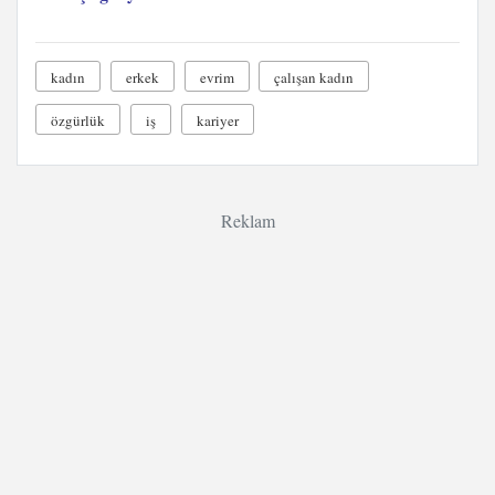
kadın
erkek
evrim
çalışan kadın
özgürlük
iş
kariyer
Reklam