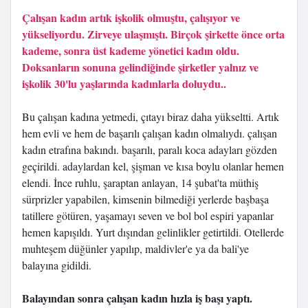
Çalışan kadın artık işkolik olmuştu, çalışıyor ve
yükseliyordu. Zirveye ulaşmıştı. Birçok şirkette önce orta
kademe, sonra üst kademe yönetici kadın oldu.
Doksanların sonuna gelindiğinde şirketler yalnız ve
işkolik 30'lu yaşlarında kadınlarla doluydu..
Bu çalışan kadına yetmedi, çıtayı biraz daha yükseltti. Artık
hem evli ve hem de başarılı çalışan kadın olmalıydı. çalışan
kadın etrafına bakındı. başarılı, paralı koca adayları gözden
geçirildi. adaylardan kel, şişman ve kısa boylu olanlar hemen
elendi. İnce ruhlu, şaraptan anlayan, 14 şubat'ta müthiş
sürprizler yapabilen, kimsenin bilmediği yerlerde başbaşa
tatillere götüren, yaşamayı seven ve bol bol espiri yapanlar
hemen kapışıldı. Yurt dışından gelinlikler getirtildi. Otellerde
muhteşem düğünler yapılıp, maldivler'e ya da bali'ye
balayına gidildi.
Balayından sonra çalışan kadın hızla iş başı yaptı.