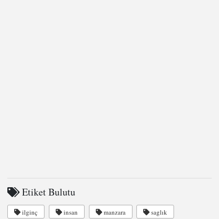
Etiket Bulutu
ilginç
insan
manzara
saglık