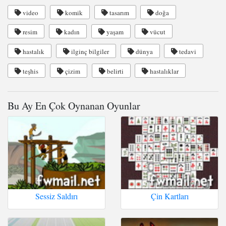
video
komik
tasarım
doğa
resim
kadın
yaşam
vücut
hastalık
ilginç bilgiler
dünya
tedavi
teşhis
çizim
belirti
hastalıklar
Bu Ay En Çok Oynanan Oyunlar
Sessiz Saldırı
Çin Kartları