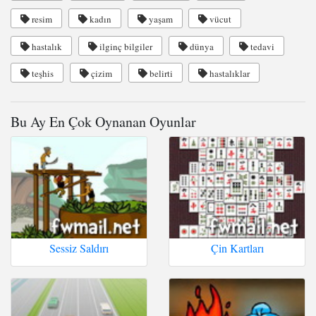
resim
kadın
yaşam
vücut
hastalık
ilginç bilgiler
dünya
tedavi
teşhis
çizim
belirti
hastalıklar
Bu Ay En Çok Oynanan Oyunlar
Sessiz Saldırı
Çin Kartları