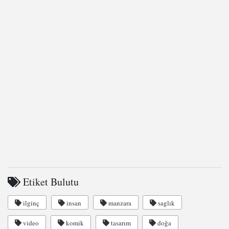
Etiket Bulutu
ilginç
insan
manzara
saglık
video
komik
tasarım
doğa