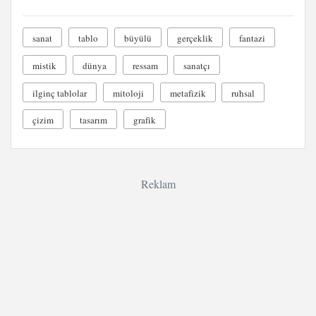
sanat
tablo
büyülü
gerçeklik
fantazi
mistik
dünya
ressam
sanatçı
ilginç tablolar
mitoloji
metafizik
ruhsal
çizim
tasarım
grafik
Reklam