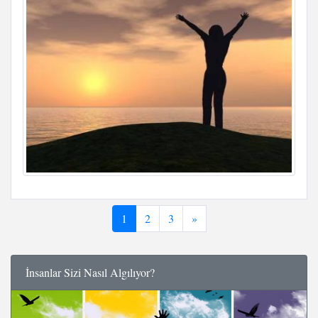
1
2
3
»
İnsanlar Sizi Nasıl Algılıyor?