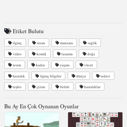
Etiket Bulutu
ilginç
insan
manzara
saglık
video
komik
tasarım
doğa
resim
kadın
yaşam
vücut
hastalık
ilginç bilgiler
dünya
tedavi
teşhis
çizim
belirti
hastalıklar
Bu Ay En Çok Oynanan Oyunlar