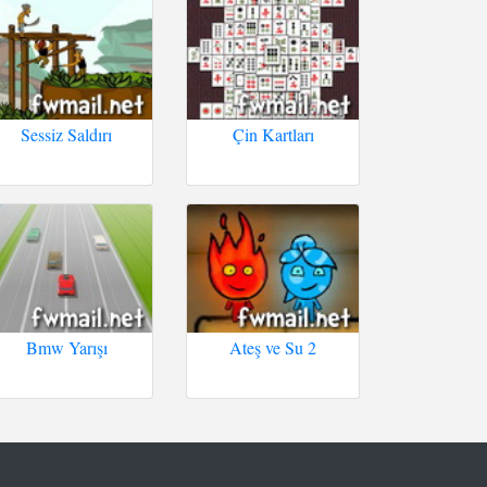
Sessiz Saldırı
Çin Kartları
Bmw Yarışı
Ateş ve Su 2