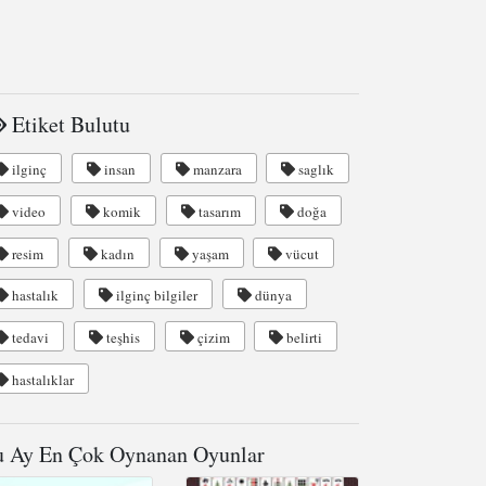
Etiket Bulutu
ilginç
insan
manzara
saglık
video
komik
tasarım
doğa
resim
kadın
yaşam
vücut
hastalık
ilginç bilgiler
dünya
tedavi
teşhis
çizim
belirti
hastalıklar
 Ay En Çok Oynanan Oyunlar