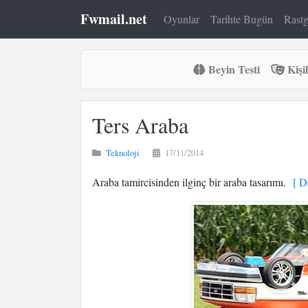
Fwmail.net
Oyunlar
Tarihte Bugün
Rastg
Beyin Testi
Kişil
Ters Araba
Teknoloji
17/11/2014
Araba tamircisinden ilginç bir araba tasarımı.
[ De