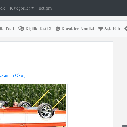
ele
Kategoriler
İletişim
ik Testi
Kişilik Testi 2
Karakter Analizi
Aşk Falı
vamını Oku ]