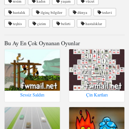
resim
kadın
yaşam
vücut
hastalık
ilginç bilgiler
dünya
tedavi
teşhis
çizim
belirti
hastalıklar
Bu Ay En Çok Oynanan Oyunlar
Sessiz Saldırı
Çin Kartları