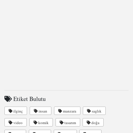
Etiket Bulutu
ilginç
insan
manzara
saglık
video
komik
tasarım
doğa