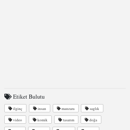
Etiket Bulutu
ilginç
insan
manzara
saglık
video
komik
tasarım
doğa