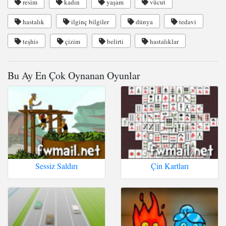
resim
kadın
yaşam
vücut
hastalık
ilginç bilgiler
dünya
tedavi
teşhis
çizim
belirti
hastalıklar
Bu Ay En Çok Oynanan Oyunlar
Sessiz Saldırı
Çin Kartları