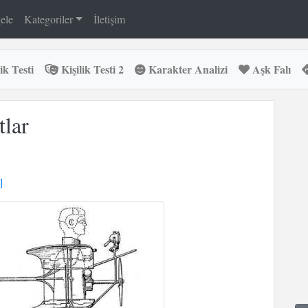
ele
Kategoriler
İletişim
ik Testi
Kişilik Testi 2
Karakter Analizi
Aşk Falı
tlar
]