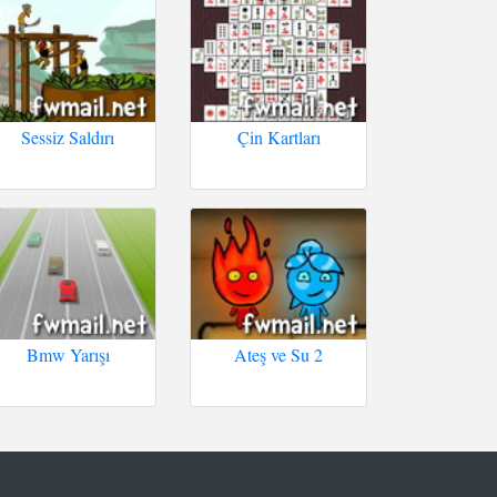
Sessiz Saldırı
Çin Kartları
Bmw Yarışı
Ateş ve Su 2