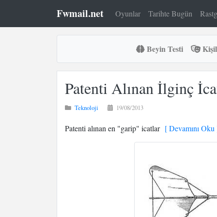
Fwmail.net
Oyunlar
Tarihte Bugün
Rastg
Beyin Testi
Kişil
Patenti Alınan İlginç İca
Teknoloji
19/08/2013
Patenti alınan en "garip" icatlar
[ Devamını Oku 