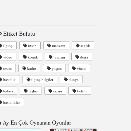
Etiket Bulutu
ilginç
insan
manzara
saglık
video
komik
tasarım
doğa
resim
kadın
yaşam
vücut
hastalık
ilginç bilgiler
dünya
tedavi
teşhis
çizim
belirti
hastalıklar
 Ay En Çok Oynanan Oyunlar