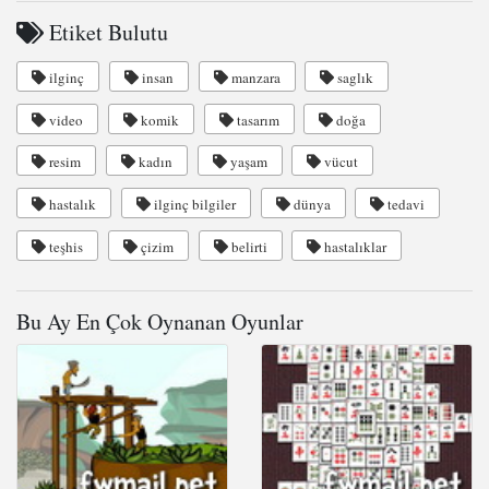
Etiket Bulutu
ilginç
insan
manzara
saglık
video
komik
tasarım
doğa
resim
kadın
yaşam
vücut
hastalık
ilginç bilgiler
dünya
tedavi
teşhis
çizim
belirti
hastalıklar
Bu Ay En Çok Oynanan Oyunlar