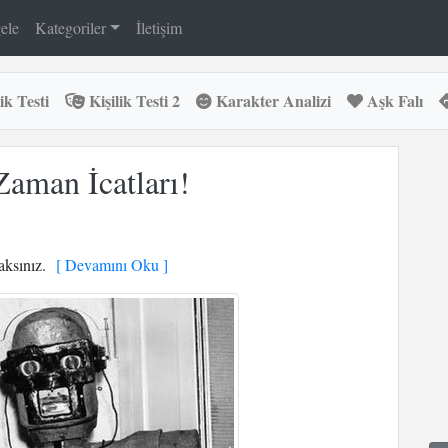
ele
Kategoriler
İletişim
ik Testi
Kişilik Testi 2
Karakter Analizi
Aşk Falı
Zaman İcatları!
aksınız.
[ Devamını Oku ]