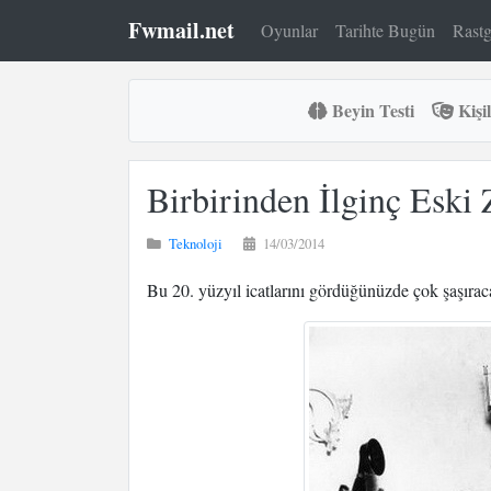
Fwmail.net
Oyunlar
Tarihte Bugün
Rastg
Beyin Testi
Kişil
Birbirinden İlginç Eski 
Teknoloji
14/03/2014
Bu 20. yüzyıl icatlarını gördüğünüzde çok şaşırac