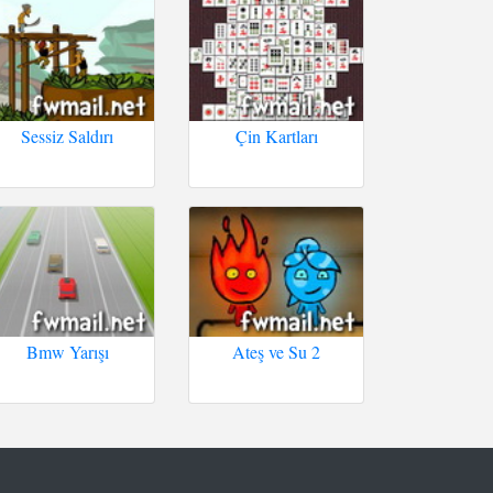
Sessiz Saldırı
Çin Kartları
Bmw Yarışı
Ateş ve Su 2