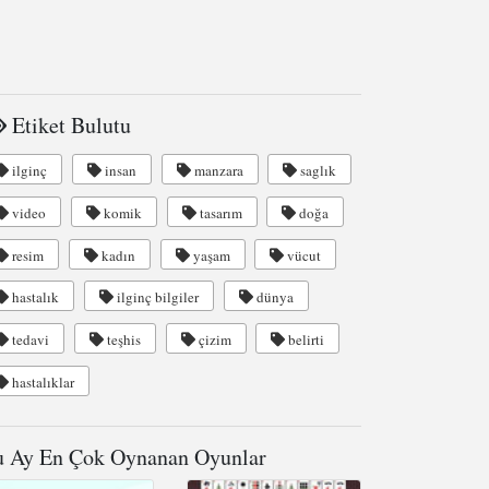
Etiket Bulutu
ilginç
insan
manzara
saglık
video
komik
tasarım
doğa
resim
kadın
yaşam
vücut
hastalık
ilginç bilgiler
dünya
tedavi
teşhis
çizim
belirti
hastalıklar
 Ay En Çok Oynanan Oyunlar