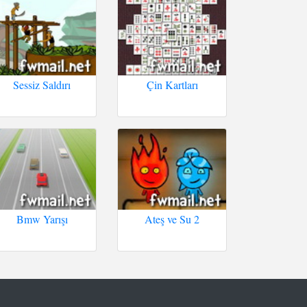
Sessiz Saldırı
Çin Kartları
Bmw Yarışı
Ateş ve Su 2