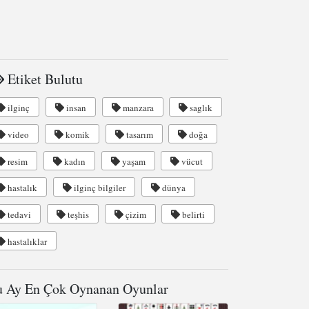
Etiket Bulutu
ilginç
insan
manzara
saglık
video
komik
tasarım
doğa
resim
kadın
yaşam
vücut
hastalık
ilginç bilgiler
dünya
tedavi
teşhis
çizim
belirti
hastalıklar
 Ay En Çok Oynanan Oyunlar