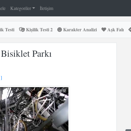
ele
Kategoriler
İletişim
ik Testi
Kişilik Testi 2
Karakter Analizi
Aşk Falı
Bisiklet Parkı
]