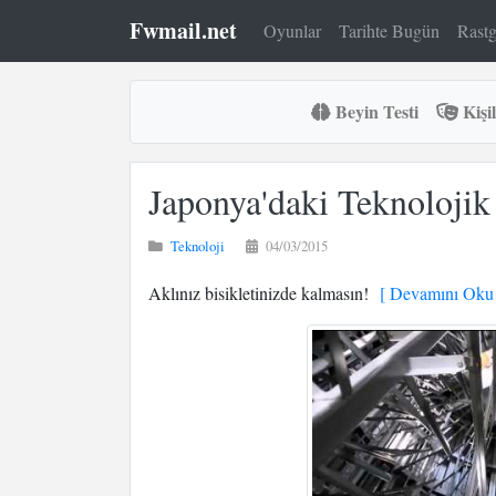
Fwmail.net
Oyunlar
Tarihte Bugün
Rastg
Beyin Testi
Kişil
Japonya'daki Teknolojik 
Teknoloji
04/03/2015
Aklınız bisikletinizde kalmasın!
[ Devamını Oku 