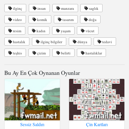
ilginç
insan
manzara
saglık
video
komik
tasarım
doğa
resim
kadın
yaşam
vücut
hastalık
ilginç bilgiler
dünya
tedavi
teşhis
çizim
belirti
hastalıklar
Bu Ay En Çok Oynanan Oyunlar
Sessiz Saldırı
Çin Kartları