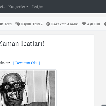
ele
Kategoriler
İletişim
ik Testi
Kişilik Testi 2
Karakter Analizi
Aşk Falı
Zaman İcatları!
aksınız.
[ Devamını Oku ]