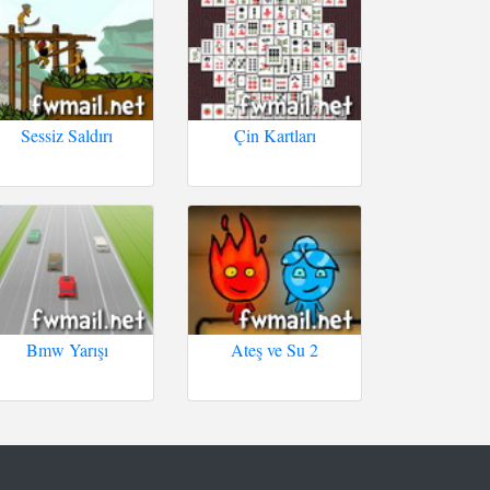
Sessiz Saldırı
Çin Kartları
Bmw Yarışı
Ateş ve Su 2