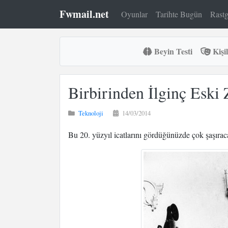
Fwmail.net
Oyunlar
Tarihte Bugün
Rastg
Beyin Testi
Kişil
Birbirinden İlginç Eski 
Teknoloji
14/03/2014
Bu 20. yüzyıl icatlarını gördüğünüzde çok şaşırac