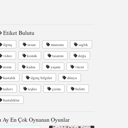
Etiket Bulutu
ilginç
insan
manzara
saglık
video
komik
tasarım
doğa
resim
kadın
yaşam
vücut
hastalık
ilginç bilgiler
dünya
tedavi
teşhis
çizim
belirti
hastalıklar
 Ay En Çok Oynanan Oyunlar