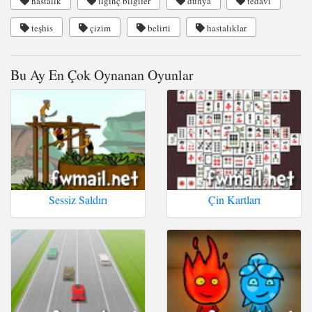
hastalık
ilginç bilgiler
dünya
tedavi
teşhis
çizim
belirti
hastalıklar
Bu Ay En Çok Oynanan Oyunlar
Sessiz Saldırı
Çin Kartları