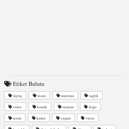
Etiket Bulutu
ilginç
insan
manzara
saglık
video
komik
tasarım
doğa
resim
kadın
yaşam
vücut