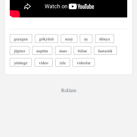
gezegen
gökyüzü
uzay
ay
dünya
jüpiter
neptün
mars
bilim
fantastik
yörünge
video
izle
videolar
Reklam