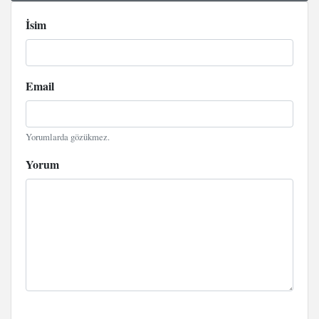
İsim
Email
Yorumlarda gözükmez.
Yorum