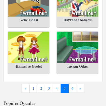
Genç Odası
Hayvanat bahçesi
Hansel ve Gretel
Tavşan Odası
«
1
2
3
4
5
6
»
Popüler Oyunlar