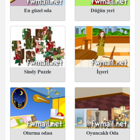
En güzel oda
Düğün yeri
Sindy Puzzle
İşyeri
Oturma odası
Oyuncaklı Oda