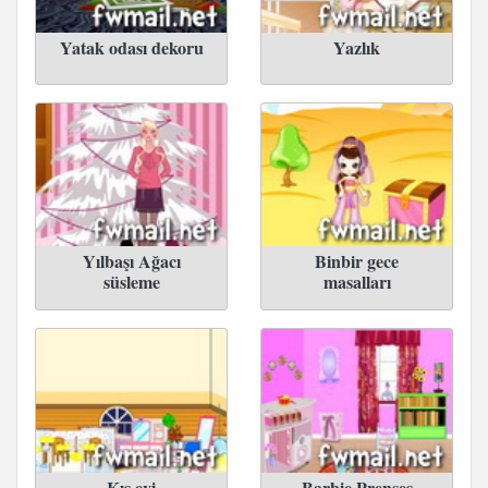
Yatak odası dekoru
Yazlık
Yılbaşı Ağacı
Binbir gece
süsleme
masalları
Kış evi
Barbie Prenses