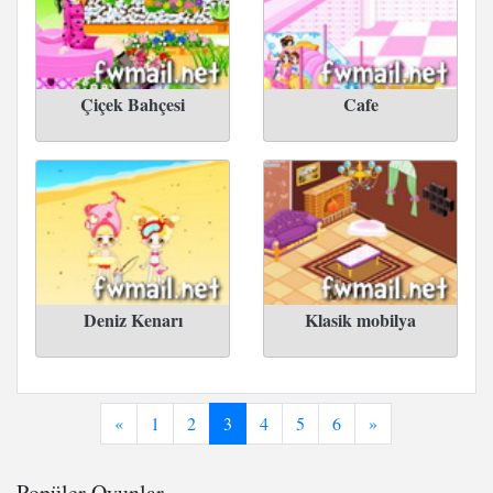
Çiçek Bahçesi
Cafe
Deniz Kenarı
Klasik mobilya
«
1
2
3
4
5
6
»
Popüler Oyunlar