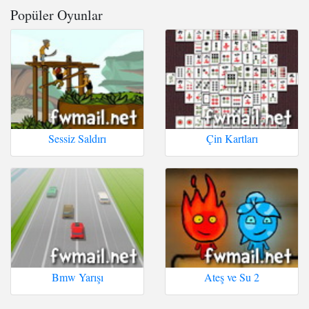
Popüler Oyunlar
Sessiz Saldırı
Çin Kartları
Bmw Yarışı
Ateş ve Su 2