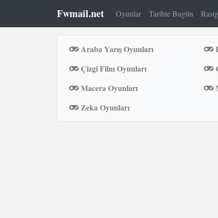
Fwmail.net
Oyunlar
Tarihte Bugün
Rastg
Araba Yarış Oyunları
B
Çizgi Film Oyunları
Ç
Macera Oyunları
M
Zeka Oyunları