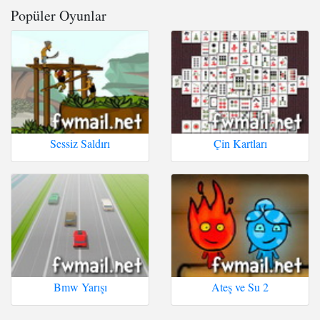
Popüler Oyunlar
Sessiz Saldırı
Çin Kartları
Bmw Yarışı
Ateş ve Su 2