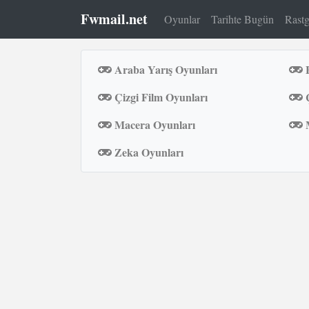
Fwmail.net
Oyunlar
Tarihte Bugün
Rastg
Araba Yarış Oyunları
B
Çizgi Film Oyunları
Ç
Macera Oyunları
M
Zeka Oyunları